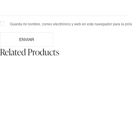
Guarda mi nombre, correo electrónico y web en este navegador para la pró
Related Products
BUNDLE - Guia de Tendencias Para Asesoras De
Vender más con C
Imagen
$
1,999.00
$
499.00