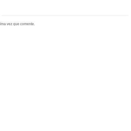
xima vez que comente.
hatGPT - Para asesoras de Imagen