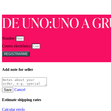
DE UNO:UNO A GR
Nombre
Correo electrónico
REGISTRARME
Add note for seller
Cancel
Save
Estimate shipping rates
Calcular envío