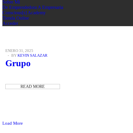
Sobre Mi
De Emprendedora A Empresaria
Conscious[s] Academy
Tienda Online
Acceder
ENERO 31, 2025
BY
KEVIN SALAZAR
Grupo
READ MORE
Load More