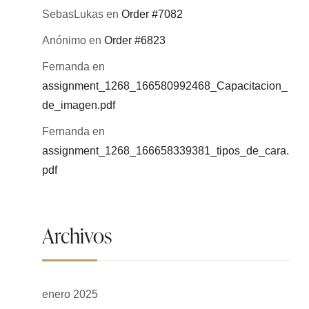
SebasLukas
en
Order #7082
Anónimo
en
Order #6823
Fernanda
en
assignment_1268_166580992468_Capacitacion_
de_imagen.pdf
Fernanda
en
assignment_1268_166658339381_tipos_de_cara.
pdf
Archivos
enero 2025