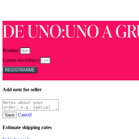
DE UNO:UNO A GR
Nombre
Correo electrónico
REGISTRARME
Add note for seller
Cancel
Save
Estimate shipping rates