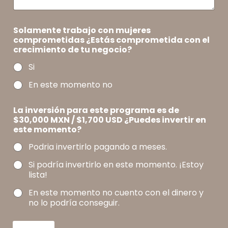
e
Solamente trabajo con mujeres
s
comprometidas ¿Estás comprometida con el
t
crecimiento de tu negocio?
e
*
Si
e
s
En este momento no
t
e
La inversión para este programa es de
$30,000 MXN / $1,700 USD ¿Puedes invertir en
este momento?
Podria invertirlo pagando a meses.
Si podría invertirlo en este momento. ¡Estoy
lista!
En este momento no cuento con el dinero y
no lo podría conseguir.