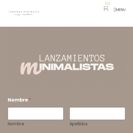
(
0
)
MENU
Nombre
*
Nombre
Apellidos