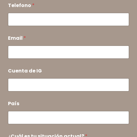
Telefono
*
Email
*
Cuenta de IG
País
¿Cuál es tu situación actual?
*