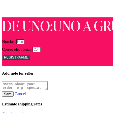
DE UNO:UNO A GR
Nombre
Correo electrónico
REGISTRARME
Add note for seller
Cancel
Save
Estimate shipping rates