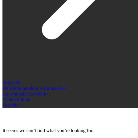
Sobre Mi
De Emprendedora A Empresaria
Conscious[s] Academy
Tienda Online
Acceder
It seems we can’t find what you’re looking for.