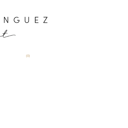
(
0
)