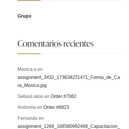
Grupo
Comentarios recientes
Monica o
en
assignment_3432_173638231471_Forma_de_Ca
ra_Monica.jpg
SebasLukas
en
Order #7082
Anónimo
en
Order #6823
Fernanda
en
assignment_1268_166580992468_Capacitacion_